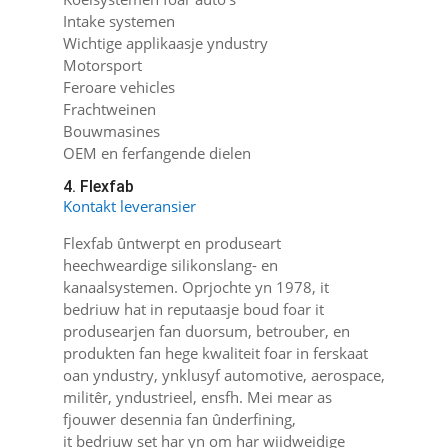
Intake systemen
Wichtige applikaasje yndustry
Motorsport
Feroare vehicles
Frachtweinen
Bouwmasines
OEM en ferfangende dielen
4. Flexfab
Kontakt leveransier
Flexfab ûntwerpt en produseart
heechweardige silikonslang- en
kanaalsystemen. Oprjochte yn 1978, it
bedriuw hat in reputaasje boud foar it
produsearjen fan duorsum, betrouber, en
produkten fan hege kwaliteit foar in ferskaat
oan yndustry, ynklusyf automotive, aerospace,
militêr, yndustrieel, ensfh. Mei mear as
fjouwer desennia fan ûnderfining,
it bedriuw set har yn om har wiidweidige