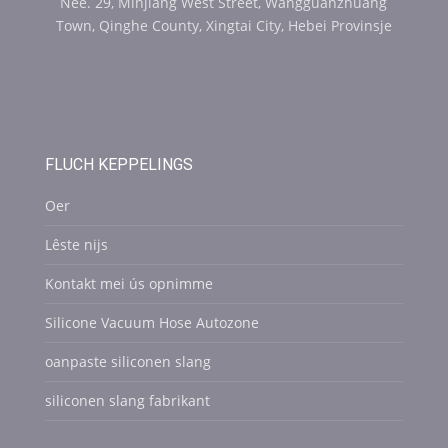
Nee. 29, Minjiang West Street, Wangguanzhuang
Town, Qinghe County, Xingtai City, Hebei Provinsje
FLUCH KEPPELINGS
Oer
Lêste nijs
Kontakt mei ús opnimme
Silicone Vacuum Hose Autozone
oanpaste siliconen slang
siliconen slang fabrikant