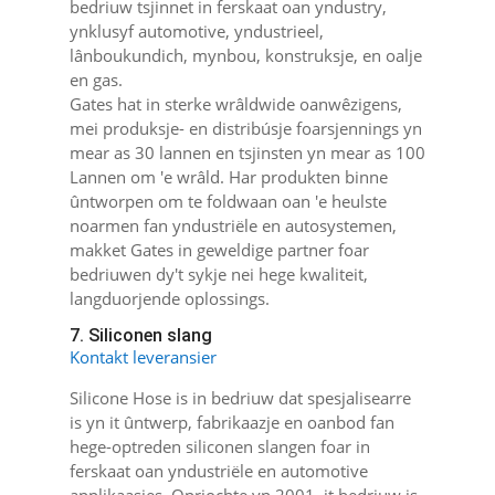
bedriuw tsjinnet in ferskaat oan yndustry,
ynklusyf automotive, yndustrieel,
lânboukundich, mynbou, konstruksje, en oalje
en gas.
Gates hat in sterke wrâldwide oanwêzigens,
mei produksje- en distribúsje foarsjennings yn
mear as 30 lannen en tsjinsten yn mear as 100
Lannen om 'e wrâld. Har produkten binne
ûntworpen om te foldwaan oan 'e heulste
noarmen fan yndustriële en autosystemen,
makket Gates in geweldige partner foar
bedriuwen dy't sykje nei hege kwaliteit,
langduorjende oplossings.
7. Siliconen slang
Kontakt leveransier
Silicone Hose is in bedriuw dat spesjalisearre
is yn it ûntwerp, fabrikaazje en oanbod fan
hege-optreden siliconen slangen foar in
ferskaat oan yndustriële en automotive