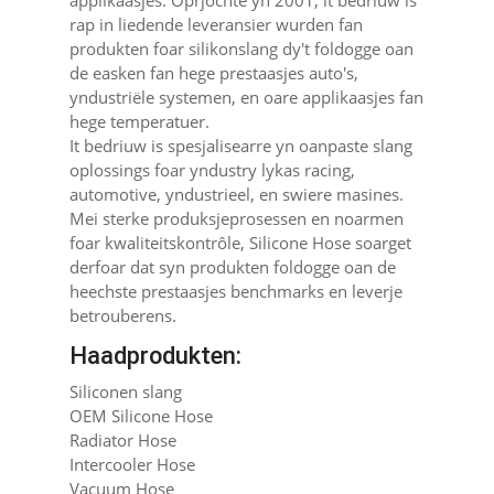
applikaasjes. Oprjochte yn 2001, it bedriuw is
rap in liedende leveransier wurden fan
produkten foar silikonslang dy't foldogge oan
de easken fan hege prestaasjes auto's,
yndustriële systemen, en oare applikaasjes fan
hege temperatuer.
It bedriuw is spesjalisearre yn oanpaste slang
oplossings foar yndustry lykas racing,
automotive, yndustrieel, en swiere masines.
Mei sterke produksjeprosessen en noarmen
foar kwaliteitskontrôle, Silicone Hose soarget
derfoar dat syn produkten foldogge oan de
heechste prestaasjes benchmarks en leverje
betrouberens.
Haadprodukten:
Siliconen slang
OEM Silicone Hose
Radiator Hose
Intercooler Hose
Vacuum Hose