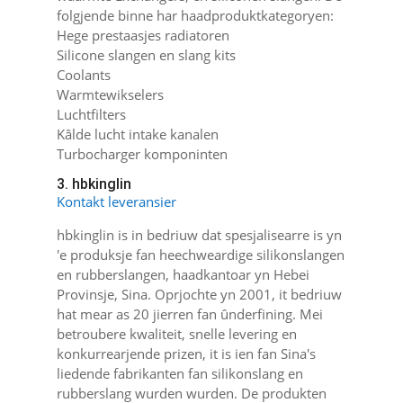
folgjende binne har haadproduktkategoryen:
Hege prestaasjes radiatoren
Silicone slangen en slang kits
Coolants
Warmtewikselers
Luchtfilters
Kâlde lucht intake kanalen
Turbocharger komponinten
3. hbkinglin
Kontakt leveransier
hbkinglin is in bedriuw dat spesjalisearre is yn
'e produksje fan heechweardige silikonslangen
en rubberslangen, haadkantoar yn Hebei
Provinsje, Sina. Oprjochte yn 2001, it bedriuw
hat mear as 20 jierren fan ûnderfining. Mei
betroubere kwaliteit, snelle levering en
konkurrearjende prizen, it is ien fan Sina's
liedende fabrikanten fan silikonslang en
rubberslang wurden wurden. De produkten