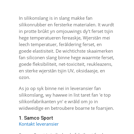
In silikonslang is in slang makke fan
silikonrubber en fersterke materialen. It wurdt
in protte brûkt yn omjouwings dy't ferset tsjin
hege temperatueren fereaskje, Wjerstân mei
leech temperatuer, ferâldering ferset, en
goede elastisiteit. De wichtichste skaaimerken
fan siliconen slang binne hege waarmte ferset,
goede fleksibiliteit, net-toxiciteit, reukleazens,
en sterke wjerstân tsjin UV, oksidaasje, en
ozon.
As jo ​​​​op syk binne nei in leveransier fan
silikonslang, wy hawwe in list taret fan 'e top
silikonfabrikanten yn' e wrâld om jo in
wiidweidige en betroubere boarne te foarsjen.
1. Samco Sport
Kontakt leveransier