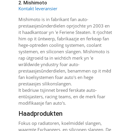
2. Mishimoto
Kontakt leveransier
Mishimoto is in fabrikant fan auto-
prestaasjesûnderdielen oprjochte yn 2003 en
it haadkantoar yn 'e Feriene Steaten. It rjochtet
him op it ûntwerp, fabrikaazje en ferkeap fan
hege-optreden cooling systemen, coolant
systemen, en siliconen slangen. Mishimoto is
rap útgroeid ta in wichtich merk yn 'e
wrâldwide yndustry foar auto-
prestaasjesûnderdielen, benammen op it mêd
fan koelsystemen foar auto's en hege
prestaasjes silikonslangen.
It bedriuw tsjinnet breed ferskate auto-
entûsjasters, racing teams, en de merk foar
modifikaasje fan auto's.
Haadprodukten
Fokus op radiatoren, koelmiddel slangen,
waarmte Exchangers, en siliconen slangen. De