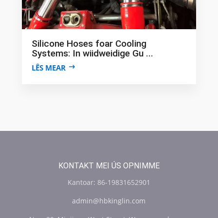
Silicone Hoses foar Cooling
Systems: In wiidweidige Gu ...
LÊS MEAR
KONTAKT MEI ÚS OPNIMME
Kantoar: 86-19831652901
admin@hbkinglin.com