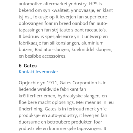
automotive aftermarket yndustry. HPS is
bekend om syn kwaliteit, ynnovaasje, en klant
tsjinst, fokusje op it leverjen fan superieure
oplossingen foar in breed oanbod fan auto-
tapassingen fan strjitauto's oant raceauto's.
It bedriuw is spesjalisearre yn it ûntwerp en
fabrikaazje fan silikonslangen, aluminium
buizen, Radiator-slangen, koelmiddel slangen,
en besibbe accessoires.
6. Gates
Kontakt leveransier
Oprjochte yn 1911, Gates Corporation is in
liedende wrâldwide fabrikant fan
krêftferfierriemen, hydraulyske slangen, en
floeibere macht oplossings. Mei mear as in ieu
ûnderfining, Gates is in fertroud merk yn 'e
produksje- en auto-yndustry, it leverjen fan
duorsume en betroubere produkten foar
yndustriële en kommersjele tapassingen. It