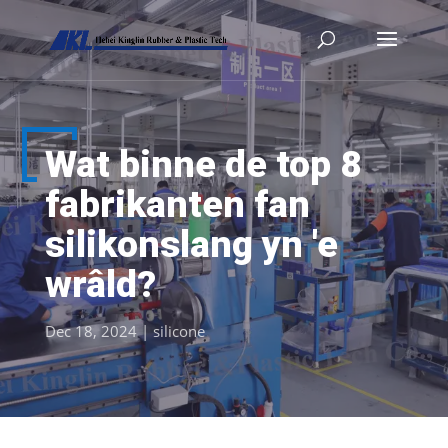
Wat binne de top 8
fabrikanten fan
silikonslang yn 'e
wrâld?
Dec 18, 2024
|
silicone