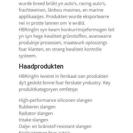
wurde breed brûkt yn auto's, racing auto's,
frachtweinen, lânbou masines, en marine
applikaasjes. Produkten wurde eksportearre
nei in protte lannen om 'e wrâld.
HBKinglin syn kearn konkurrinsjefermogen leit
yn syn hege kwaliteit grûnstoffen, avansearre
produksje prosessen, maatwurk oplossings
foar klanten, en strang kwaliteit kontrôle
systeem.
Haadprodukten
HBKinglin leveret in ferskaat oan produkten
dy't geskikt binne foar ferskate yndustry. Key
produktkategoryen omfetsje:
High-performance siliconen slangen
Rubberen slangen
Radiator slangen
Intake slangen
Oalje- en brânstof-resistant slangen
Koelsystemen foar auto's