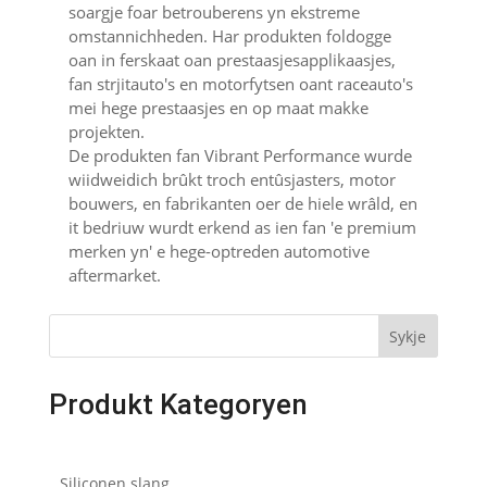
soargje foar betrouberens yn ekstreme
omstannichheden. Har produkten foldogge
oan in ferskaat oan prestaasjesapplikaasjes,
fan strjitauto's en motorfytsen oant raceauto's
mei hege prestaasjes en op maat makke
projekten.
De produkten fan Vibrant Performance wurde
wiidweidich brûkt troch entûsjasters, motor
bouwers, en fabrikanten oer de hiele wrâld, en
it bedriuw wurdt erkend as ien fan 'e premium
merken yn' e hege-optreden automotive
aftermarket.
Sykje
Produkt Kategoryen
Siliconen slang