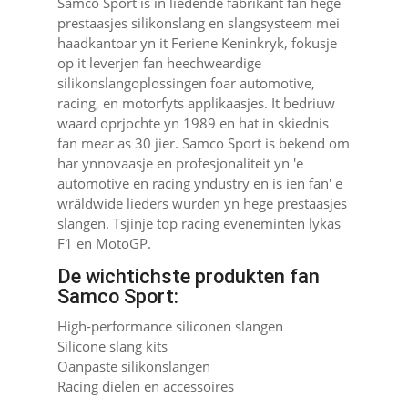
Samco Sport is in liedende fabrikant fan hege
prestaasjes silikonslang en slangsysteem mei
haadkantoar yn it Feriene Keninkryk, fokusje
op it leverjen fan heechweardige
silikonslangoplossingen foar automotive,
racing, en motorfyts applikaasjes. It bedriuw
waard oprjochte yn 1989 en hat in skiednis
fan mear as 30 jier. Samco Sport is bekend om
har ynnovaasje en profesjonaliteit yn 'e
automotive en racing yndustry en is ien fan' e
wrâldwide lieders wurden yn hege prestaasjes
slangen. Tsjinje top racing eveneminten lykas
F1 en MotoGP.
De wichtichste produkten fan
Samco Sport:
High-performance siliconen slangen
Silicone slang kits
Oanpaste silikonslangen
Racing dielen en accessoires