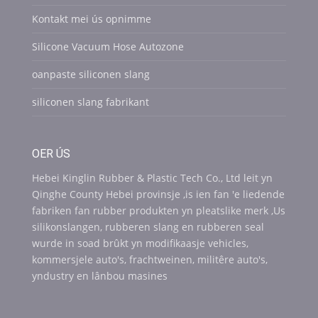
Kontakt mei ús opnimme
Silicone Vacuum Hose Autozone
oanpaste siliconen slang
siliconen slang fabrikant
OER ÚS
Hebei Kinglin Rubber & Plastic Tech Co., Ltd leit yn
Qinghe County Hebei provinsje ,is ien fan 'e liedende
fabriken fan rubber produkten yn pleatslike merk ,Us
silikonslangen, rubberen slang en rubberen seal
wurde in soad brûkt yn modifikaasje vehicles,
kommersjele auto's, frachtweinen, militêre auto's,
yndustry en lânbou masines