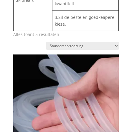
Skipfeart
kwantiteit.
3.Sil de bêste en goedkeapere
kieze.
Alles toant 5 resultaten