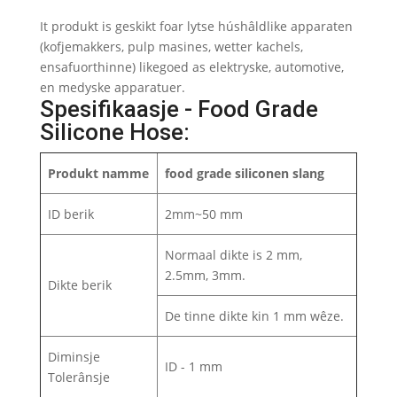
It produkt is geskikt foar lytse húshâldlike apparaten
(kofjemakkers, pulp masines, wetter kachels,
ensafuorthinne) likegoed as elektryske, automotive,
en medyske apparatuer.
Spesifikaasje - Food Grade
Silicone Hose:
Produkt namme
food grade siliconen slang
ID berik
2mm~50 mm
Normaal dikte is 2 mm,
2.5mm, 3mm.
Dikte berik
De tinne dikte kin 1 mm wêze.
Diminsje
ID - 1 mm
Tolerânsje