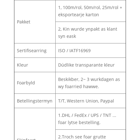
1, 100m/rol, 50m/rol, 25m/rol +
eksportearje karton
Pakket
2, Kin wurde ynpakt as klant
syn eask
Sertifisearring
ISO / IATF16969
Kleur
Dúdlike transparante kleur
Beskikber, 2~ 3 wurkdagen as
Foarbyld
wy foarried hawwe.
Betellingstermyn
T/T, Western Union, Paypal
1.DHL / FedEx / UPS / TNT ...
foar lytse bestelling.
2.Troch see foar grutte