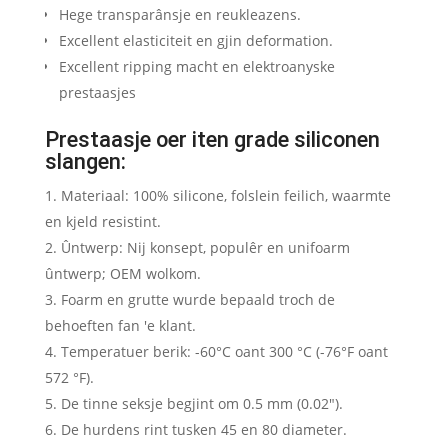
Hege transparânsje en reukleazens.
Excellent elasticiteit en gjin deformation.
Excellent ripping macht en elektroanyske
prestaasjes
Prestaasje oer iten grade siliconen
slangen:
Materiaal: 100% silicone, folslein feilich, waarmte
en kjeld resistint.
Ûntwerp: Nij konsept, populêr en unifoarm
ûntwerp; OEM wolkom.
Foarm en grutte wurde bepaald troch de
behoeften fan 'e klant.
Temperatuer berik: -60°C oant 300 °C (-76°F oant
572 °F).
De tinne seksje begjint om 0.5 mm (0.02″).
De hurdens rint tusken 45 en 80 diameter.