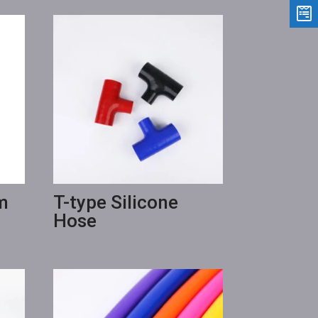
m
T-type Silicone
Hose