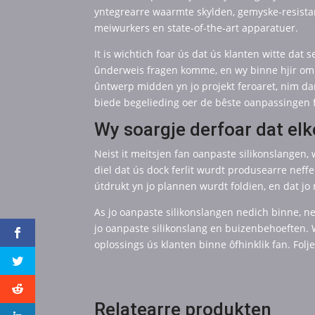
yntegrearre waarmte skylden, gemyske-resistant
meiwurkers en state-of-the-art apparatuer.
It is wichtich foar ús dat ús klanten witte da
ûnderweis fragen komme, en wy binne hjir om te
ûntwerp midden yn jo projekt feroaret, nim dan
biede begelieding oer de bêste oanpassingen fo
Wy soargje derfoar dat el
Neist it meitsjen fan oanpaste silikonslangen,
diel dat ús dock ferlit wurdt produsearre nef
útdrukt yn jo plannen wurdt foldien, en dat jo 
As jo ​​​​oanpaste silikonslangen nedich binne, 
jo oanpaste silikonslang en buizenbehoeften. 
oplossings ús klanten binne ôfhinklik fan. Folj
Relatearre produkten