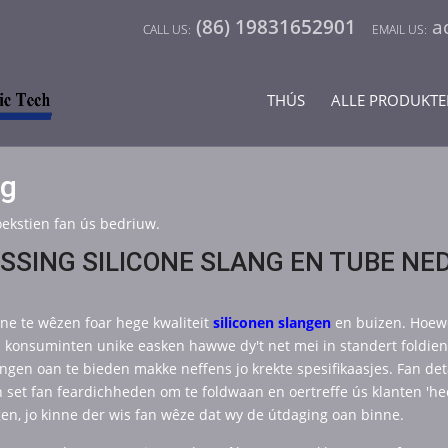
(86) 19831652901
a
H
THÚS
ALLE PRODUKTE
ng
ekstien fan ús bedriuw.
SING SILICONE SLANG EN TUBE NEDAD
rne te wêzen foar hege kwaliteit
siliconen slangen
en buizen. Hoewo
konsuminten unike easken hawwe dy't net mei in standert foldien w
gen oan te bieden makke neffens jo krekte spesifikaasjes. Fan detai
 set fan feardichheden om te foldwaan en oertreffe ús klanten 'he
gen, jo kinne der wis fan wêze dat wy de útdaging oan binne.