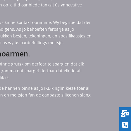
 op 'e tiid oanbiede tanksij ús ynnovative
i ús kinne kontakt opnimme. Wy begripe dat der
ns. As jo ​​​​behoeften feroarje as jo
rukken besjen, tekeningen, en spesifikaasjes en
n as wy ús oanbefellings meitsje.
 noarmen.
 binne grutsk om derfoar te soargjen dat elk
gramma dat soarget derfoar dat elk detail
ik is.
ede hannen binne as jo IKL-kinglin kieze foar al
n en meitsjen fan de oanpaste siliconen slang