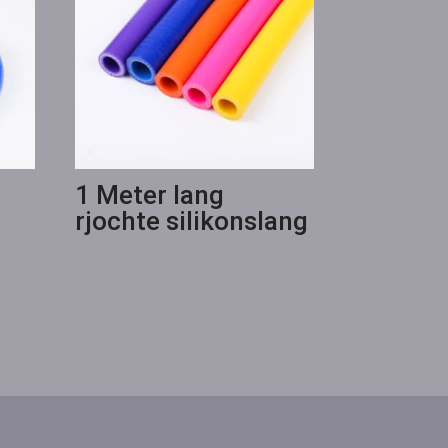
1 Meter lang
rjochte silikonslang