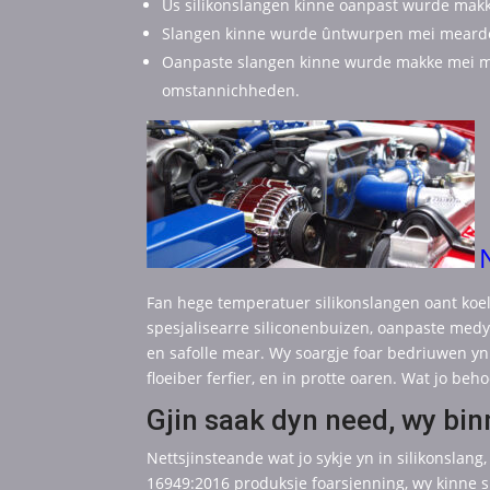
Us silikonslangen kinne oanpast wurde mak
Slangen kinne wurde ûntwurpen mei mearder
Oanpaste slangen kinne wurde makke mei mea
omstannichheden.
Fan hege temperatuer silikonslangen oant koe
spesjalisearre siliconenbuizen, oanpaste medys
en safolle mear. Wy soargje foar bedriuwen yn
floeiber ferfier, en in protte oaren. Wat jo beh
Gjin saak dyn need, wy binn
Nettsjinsteande wat jo sykje yn in silikonslan
16949:2016 produksje foarsjenning, wy kinne s