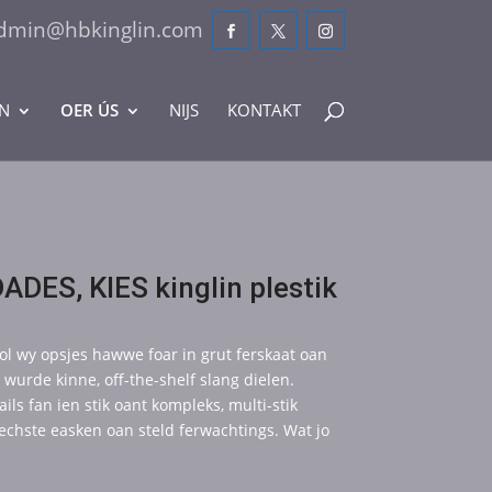
dmin@hbkinglin.com
N
OER ÚS
NIJS
KONTAKT
ES, KIES kinglin plestik
l wy opsjes hawwe foar in grut ferskaat oan
urde kinne, off-the-shelf slang dielen.
ls fan ien stik oant kompleks, multi-stik
echste easken oan steld ferwachtings. Wat jo