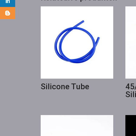
Silicone Tube
45
Si