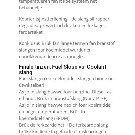
temperatueren fan it koelsysteem net
behannelje.
Koarter tsjinstferliening - de slang sil rapper
degradearje, wêrtroch kraken en lekkages
feroarsaket.
Konklúzje: Brûk fan lange termyn fan brânstof
slangen foar koelmiddel wurdt net
oanrikkemandearre as mooglik.
Finale tinzen: Fuel Slose vs. Coolant
slang
Fuel slangen en koelmiddel, slangen binne net
útwikselber!
As jo ​​in slang hawwe foar benzine, Diesel, as
ethanol, Brûk in brânstofslang (Nbr / PTFE).
As jo ​​in slang hawwe nedich foar koelmiddel
en hege temperatueren, Brûk in
koelmiddelslang (EPDM).
Brûk de ferkearde net – De ferkearde slang
brûke kin liede ta gefaarlike mislearringen.