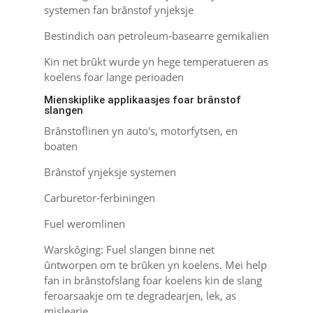
systemen fan brânstof ynjeksje
Bestindich oan petroleum-basearre gemikaliën
Kin net brûkt wurde yn hege temperatueren as
koelens foar lange perioaden
Mienskiplike applikaasjes foar brânstof
slangen
Brânstoflinen yn auto's, motorfytsen, en
boaten
Brânstof ynjeksje systemen
Carburetor-ferbiningen
Fuel weromlinen
Warskôging: Fuel slangen binne net
ûntworpen om te brûken yn koelens. Mei help
fan in brânstofslang foar koelens kin de slang
feroarsaakje om te degradearjen, lek, as
mislearje.