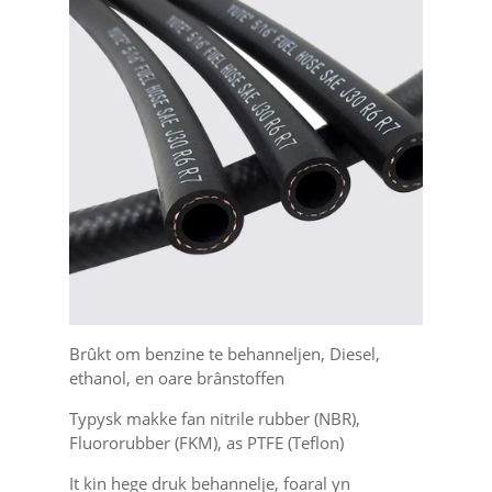
Brûkt om benzine te behanneljen, Diesel,
ethanol, en oare brânstoffen
Typysk makke fan nitrile rubber (NBR),
Fluororubber (FKM), as PTFE (Teflon)
It kin hege druk behannelje, foaral yn