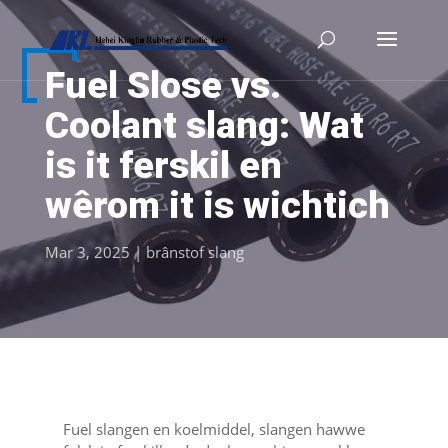
Fuel Slose vs.
Coolant slang: Wat
is it ferskil en
wêrom it is wichtich
Mar 3, 2025
|
brânstof slang
Fuel slangen en koelmiddel, slangen hawwe