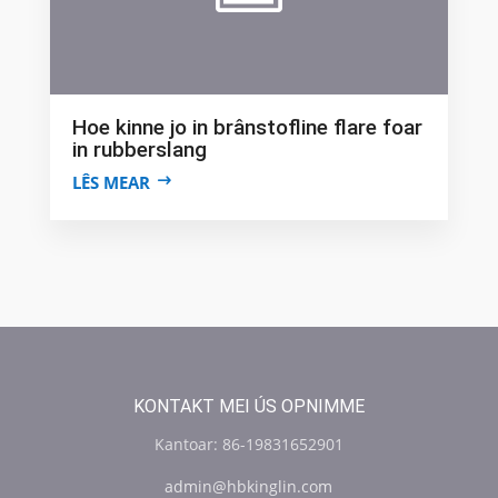
Hoe kinne jo in brânstofline flare foar
in rubberslang
LÊS MEAR
KONTAKT MEI ÚS OPNIMME
Kantoar: 86-19831652901
admin@hbkinglin.com