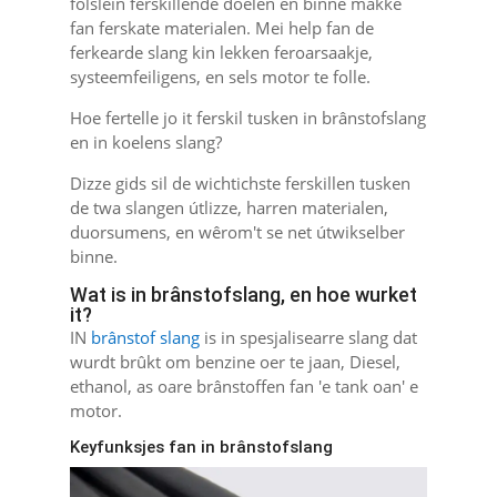
folslein ferskillende doelen en binne makke
fan ferskate materialen. Mei help fan de
ferkearde slang kin lekken feroarsaakje,
systeemfeiligens, en sels motor te folle.
Hoe fertelle jo it ferskil tusken in brânstofslang
en in koelens slang?
Dizze gids sil de wichtichste ferskillen tusken
de twa slangen útlizze, harren materialen,
duorsumens, en wêrom't se net útwikselber
binne.
Wat is in brânstofslang, en hoe wurket
it?
IN
brânstof slang
is in spesjalisearre slang dat
wurdt brûkt om benzine oer te jaan, Diesel,
ethanol, as oare brânstoffen fan 'e tank oan' e
motor.
Keyfunksjes fan in brânstofslang