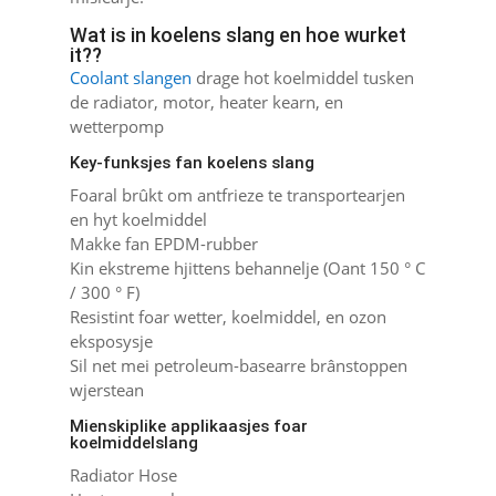
Wat is in koelens slang en hoe wurket
it??
Coolant slangen
drage hot koelmiddel tusken
de radiator, motor, heater kearn, en
wetterpomp
Key-funksjes fan koelens slang
Foaral brûkt om antfrieze te transportearjen
en hyt koelmiddel
Makke fan EPDM-rubber
Kin ekstreme hjittens behannelje (Oant 150 ° C
/ 300 ° F)
Resistint foar wetter, koelmiddel, en ozon
eksposysje
Sil net mei petroleum-basearre brânstoppen
wjerstean
Mienskiplike applikaasjes foar
koelmiddelslang
Radiator Hose