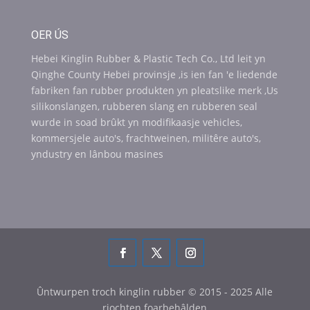
OER ÚS
Hebei Kinglin Rubber & Plastic Tech Co., Ltd leit yn
Qinghe County Hebei provinsje ,is ien fan 'e liedende
fabriken fan rubber produkten yn pleatslike merk ,Us
silikonslangen, rubberen slang en rubberen seal
wurde in soad brûkt yn modifikaasje vehicles,
kommersjele auto's, frachtweinen, militêre auto's,
yndustry en lânbou masines
Ûntwurpen troch kinglin rubber © 2015 - 2025 Alle
rjochten foarbehâlden