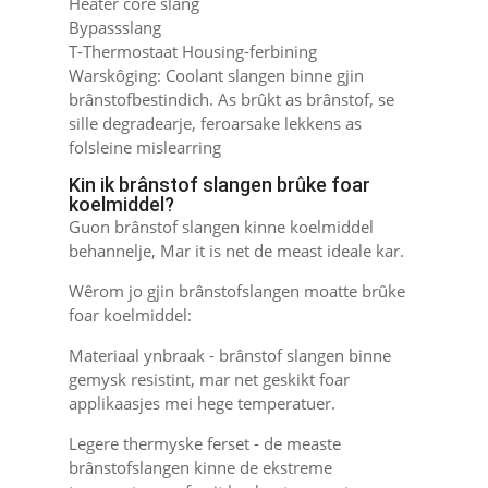
Heater core slang
Bypassslang
T-Thermostaat Housing-ferbining
Warskôging: Coolant slangen binne gjin
brânstofbestindich. As brûkt as brânstof, se
sille degradearje, feroarsake lekkens as
folsleine mislearring
Kin ik brânstof slangen brûke foar
koelmiddel?
Guon brânstof slangen kinne koelmiddel
behannelje, Mar it is net de meast ideale kar.
Wêrom jo gjin brânstofslangen moatte brûke
foar koelmiddel:
Materiaal ynbraak - brânstof slangen binne
gemysk resistint, mar net geskikt foar
applikaasjes mei hege temperatuer.
Legere thermyske ferset - de measte
brânstofslangen kinne de ekstreme