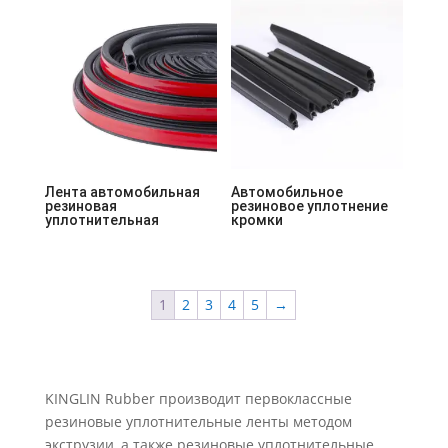
Лента автомобильная
Автомобильное
резиновая
резиновое уплотнение
уплотнительная
кромки
1
2
3
4
5
→
KINGLIN Rubber производит первоклассные
резиновые уплотнительные ленты методом
экструзии, а также резиновые уплотнительные