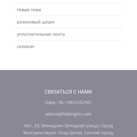
Новая тема
резиновый шланг
уплотнительная лента
силикон
СВЯЗАТЬСЯ С НАМИ
Офис: 86-19831652901
admin@hbkinglin.com
Нет. 29, Миньцзян Западная улица, Город
Вангуаньчжуан, Уезд Цинхэ, Синтай город,