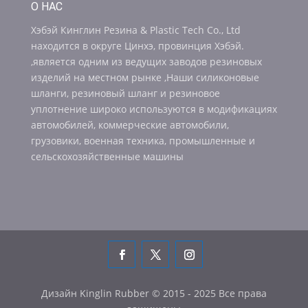
О НАС
Хэбэй Кинглин Резина & Plastic Tech Co., Ltd
находится в округе Цинхэ, провинция Хэбэй.
,является одним из ведущих заводов резиновых
изделий на местном рынке ,Наши силиконовые
шланги, резиновый шланг и резиновое
уплотнение широко используются в модификациях
автомобилей, коммерческие автомобили,
грузовики, военная техника, промышленные и
сельскохозяйственные машины
Дизайн Kinglin Rubber © 2015 - 2025 Все права