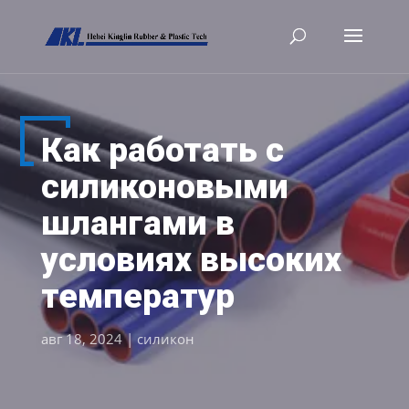
Как работать с
силиконовыми
шлангами в
условиях высоких
температур
авг 18, 2024
|
силикон