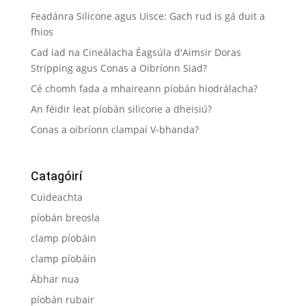
Feadánra Silicone agus Uisce: Gach rud is gá duit a
fhios
Cad iad na Cineálacha Éagsúla d'Aimsir Doras
Stripping agus Conas a Oibríonn Siad?
Cé chomh fada a mhaireann píobán hiodrálacha?
An féidir leat píobán silicone a dheisiú?
Conas a oibríonn clampaí V-bhanda?
Catagóirí
Cuideachta
píobán breosla
clamp píobáin
clamp píobáin
Ábhar nua
píobán rubair