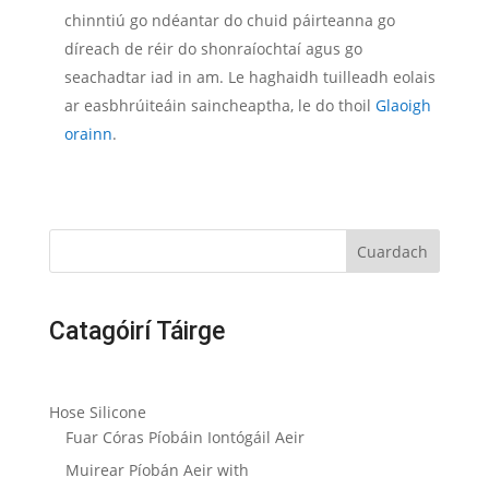
chinntiú go ndéantar do chuid páirteanna go
díreach de réir do shonraíochtaí agus go
seachadtar iad in am. Le haghaidh tuilleadh eolais
ar easbhrúiteáin saincheaptha, le do thoil
Glaoigh
orainn
.
Cuardach
Catagóirí Táirge
Hose Silicone
Fuar Córas Píobáin Iontógáil Aeir
Muirear Píobán Aeir with