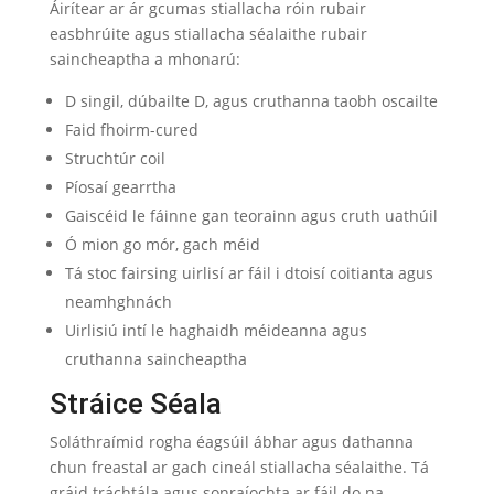
Áirítear ar ár gcumas stiallacha róin rubair
easbhrúite agus stiallacha séalaithe rubair
saincheaptha a mhonarú:
D singil, dúbailte D, agus cruthanna taobh oscailte
Faid fhoirm-cured
Struchtúr coil
Píosaí gearrtha
Gaiscéid le fáinne gan teorainn agus cruth uathúil
Ó mion go mór, gach méid
Tá stoc fairsing uirlisí ar fáil i dtoisí coitianta agus
neamhghnách
Uirlisiú intí le haghaidh méideanna agus
cruthanna saincheaptha
Stráice Séala
Soláthraímid rogha éagsúil ábhar agus dathanna
chun freastal ar gach cineál stiallacha séalaithe. Tá
gráid tráchtála agus sonraíochta ar fáil do na