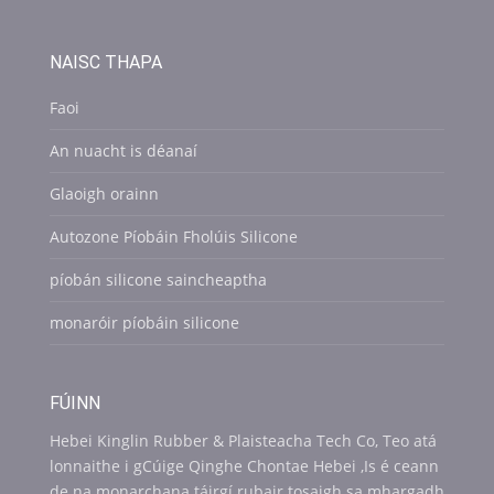
NAISC THAPA
Faoi
An nuacht is déanaí
Glaoigh orainn
Autozone Píobáin Fholúis Silicone
píobán silicone saincheaptha
monaróir píobáin silicone
FÚINN
Hebei Kinglin Rubber & Plaisteacha Tech Co, Teo atá
lonnaithe i gCúige Qinghe Chontae Hebei ,Is é ceann
de na monarchana táirgí rubair tosaigh sa mhargadh