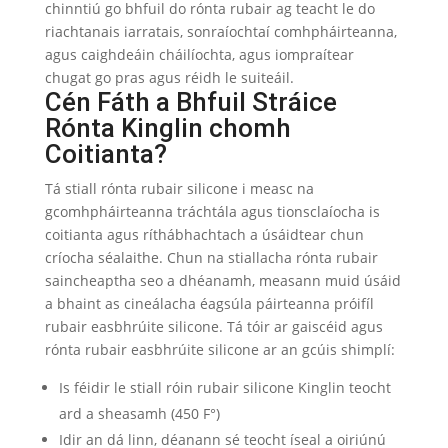
chinntiú go bhfuil do rónta rubair ag teacht le do
riachtanais iarratais, sonraíochtaí comhpháirteanna,
agus caighdeáin cháilíochta, agus iompraítear
chugat go pras agus réidh le suiteáil.
Cén Fáth a Bhfuil Stráice
Rónta Kinglin chomh
Coitianta?
Tá stiall rónta rubair silicone i measc na
gcomhpháirteanna tráchtála agus tionsclaíocha is
coitianta agus ríthábhachtach a úsáidtear chun
críocha séalaithe. Chun na stiallacha rónta rubair
saincheaptha seo a dhéanamh, measann muid úsáid
a bhaint as cineálacha éagsúla páirteanna próifíl
rubair easbhrúite silicone. Tá tóir ar gaiscéid agus
rónta rubair easbhrúite silicone ar an gcúis shimplí:
Is féidir le stiall róin rubair silicone Kinglin teocht
ard a sheasamh (450 F°)
Idir an dá linn, déanann sé teocht íseal a oiriúnú