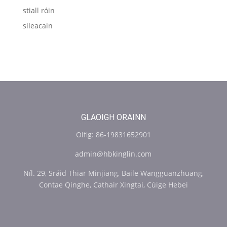
stiall róin
sileacain
GLAOIGH ORAINN
Oifig: 86-19831652901
admin@hbkinglin.com
Níl. 29, Sráid Thiar Minjiang, Baile Wangguanzhuang,
Contae Qinghe, Cathair Xingtai, Cúige Hebei