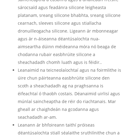
sárocsaíd agus feadánra silicone leigheasta
platanam, sreang silicone bhabhta, sreang silicone
cearnach, sleeves silicone agus stiallacha
dronuilleogacha silicone. Ligeann ár mbonneagar
agus ár n-áiseanna déantúsaíochta nua-
aimseartha dúinn méideanna móra nó beaga de
chodanna rubair easbhrúite silicone a
sheachadadh chomh luath agus is féidir..
Leanaimid na teicneolaíochtaí agus na foirmlithe is
úire chun páirteanna easbhrúite silicone den
scoth a sheachadadh ag na praghsanna is
éifeachtaí ó thaobh costais. Déanaimid uirlisí agus
múnlaí saincheaptha de réir do riachtanais. Mar
gheall ar chaighdeán na gcodanna agus
seachadadh ar-am.
Leanann ár bhfoireann taithí próiseas
déantúsaíochta stiall séalaithe sruthlínithe chun a