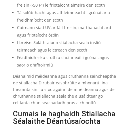
freisin (-50 F°) le friotaíocht aimsire den scoth
Tá solúbthacht agus athléimneacht i gcónaí ar a
fheidhmíocht den scoth
Cuireann siad UV ar fáil freisin, marthanacht ard
agus friotaíocht ózóin
I breise, Soláthraíonn stiallacha séala insliú
teirmeach agus leictreach den scoth
Féadfaidh sé a cruth a choinneáil i gcónaí, agus
saor ó dhífhoirmiú
Déanaimid méideanna agus cruthanna saincheaptha
de stiallacha D rubair easbhrúite a mhonarú. Ina
theannta sin, tá stoc againn de mhéideanna agus de
chruthanna stiallacha séalaithe a úsáidtear go
coitianta chun seachadadh pras a chinntiú.
Cumais le haghaidh Stiallacha
Séalaithe Déantúsaíochta