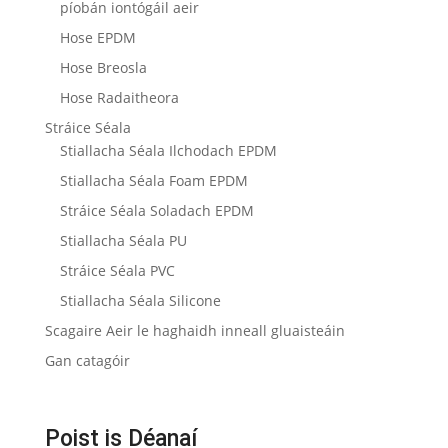
píobán iontógáil aeir
Hose EPDM
Hose Breosla
Hose Radaitheora
Stráice Séala
Stiallacha Séala Ilchodach EPDM
Stiallacha Séala Foam EPDM
Stráice Séala Soladach EPDM
Stiallacha Séala PU
Stráice Séala PVC
Stiallacha Séala Silicone
Scagaire Aeir le haghaidh inneall gluaisteáin
Gan catagóir
Poist is Déanaí