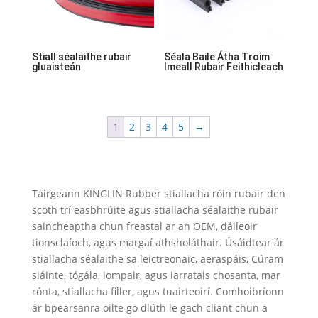
Stiall séalaithe rubair
Séala Baile Átha Troim
gluaisteán
Imeall Rubair Feithicleach
1
2
3
4
5
→
Táirgeann KINGLIN Rubber stiallacha róin rubair den
scoth trí easbhrúite agus stiallacha séalaithe rubair
saincheaptha chun freastal ar an OEM, dáileoir
tionsclaíoch, agus margaí athsholáthair. Úsáidtear ár
stiallacha séalaithe sa leictreonaic, aeraspáis, Cúram
sláinte, tógála, iompair, agus iarratais chosanta, mar
rónta, stiallacha filler, agus tuairteoirí. Comhoibríonn
ár bpearsanra oilte go dlúth le gach cliant chun a