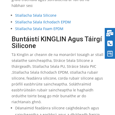
hábhair seo:
Stiallacha Séala Silicone
Stiallacha Séala Ilchodach EPDM
Stiallacha Séala Foam EPDM
Buntáistí KINGLIN Agus Táirgí
Silicone
Tá Kinglin ar cheann de na monaróirí tosaigh ar stiall
séalaithe saincheaptha, Stráice Séala Silicone a
tháirgeadh, Stiallacha Séala PU, Stráice Séala PVC
,Stiallacha Séala Ilchodach EPDM, stiallacha rubair
silicone, feadánra silicone, corda rubair silicone agus
próifílí easbhrúite saincheaptha. Soláthraímid
easbhrúiteáin rubair saincheaptha le haghaidh
orduithe toirte beag go mór bunaithe ar do
riachtanais ghnó.
Déanaimid feadánra silicone caighdeánach agus
saincheaptha a easbhrú agus a dháileadh freisin,