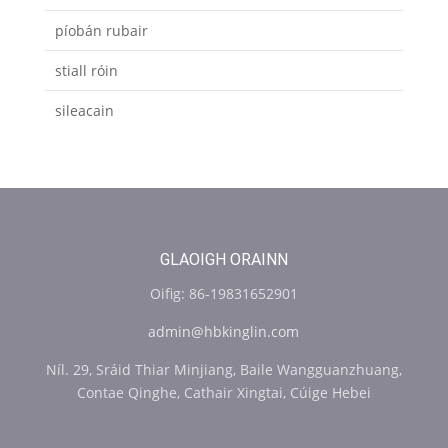
píobán rubair
stiall róin
sileacain
GLAOIGH ORAINN
Oifig: 86-19831652901
admin@hbkinglin.com
Níl. 29, Sráid Thiar Minjiang, Baile Wangguanzhuang,
Contae Qinghe, Cathair Xingtai, Cúige Hebei