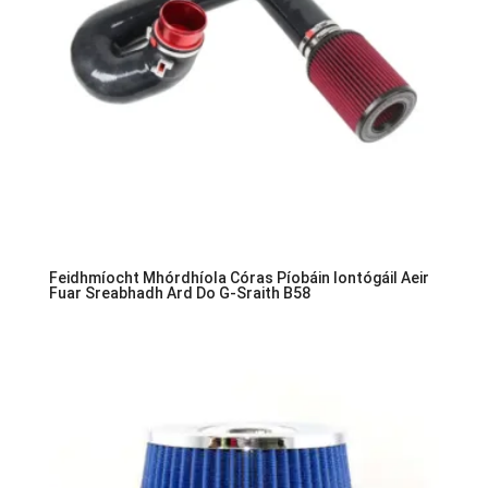
Feidhmíocht Mhórdhíola Córas Píobáin Iontógáil Aeir
Fuar Sreabhadh Ard Do G-Sraith B58