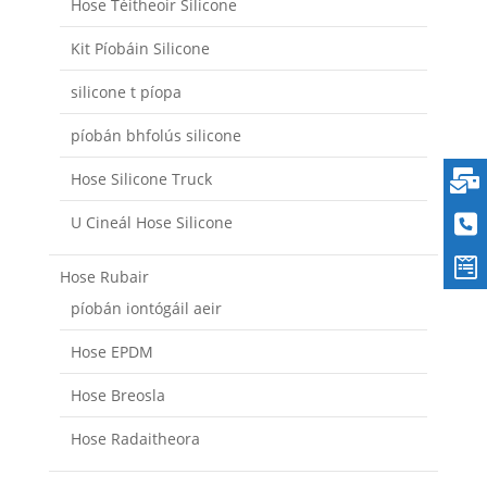
Hose Téitheoir Silicone
Kit Píobáin Silicone
silicone t píopa
píobán bhfolús silicone
Hose Silicone Truck
U Cineál Hose Silicone
Hose Rubair
píobán iontógáil aeir
Hose EPDM
Hose Breosla
Hose Radaitheora