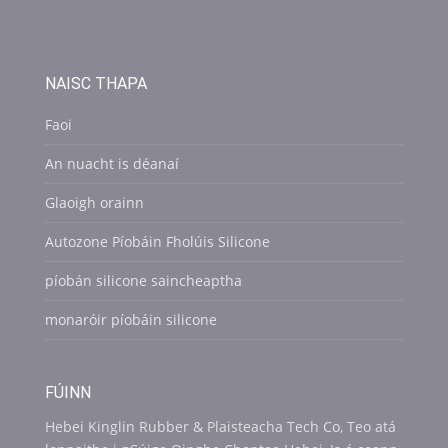
NAISC THAPA
Faoi
An nuacht is déanaí
Glaoigh orainn
Autozone Píobáin Fholúis Silicone
píobán silicone saincheaptha
monaróir píobáin silicone
FÚINN
Hebei Kinglin Rubber & Plaisteacha Tech Co, Teo atá