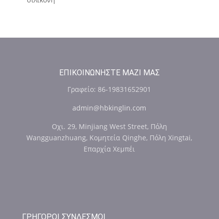
ΕΠΙΚΟΙΝΩΝΉΣΤΕ ΜΑΖΊ ΜΑΣ
Γραφείο: 86-19831652901
admin@hbkinglin.com
Οχι. 29, Minjiang West Street, Πόλη
Wangguanzhuang, Κομητεία Qinghe, Πόλη Xingtai,
Επαρχία Χεμπέι
ΓΡΉΓΟΡΟΙ ΣΎΝΔΕΣΜΟΙ