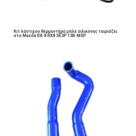
Κιτ λάστιχου θερμαντήρα μπλε σιλικόνης ταιριάζει
στο Mazda RX-8 RX8 SE3P 13B-MSP