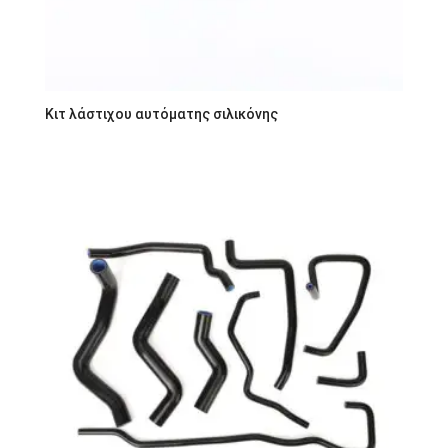
Κιτ λάστιχου αυτόματης σιλικόνης