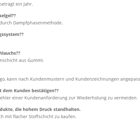
eträgt ein Jahr.
selgel??
el durch Dampfphasenmethode.
ngssystem??
hlauchs??
enschicht aus Gummi.
Logo, kann nach Kundenmustern und Kundenzeichnungen angepass
it dem Kunden bestätigen??
Fehler einer Kundenanforderung zur Wiederholung zu vermeiden.
odukte, die hohem Druck standhalten.
 mit flacher Stoffschicht zu kaufen.