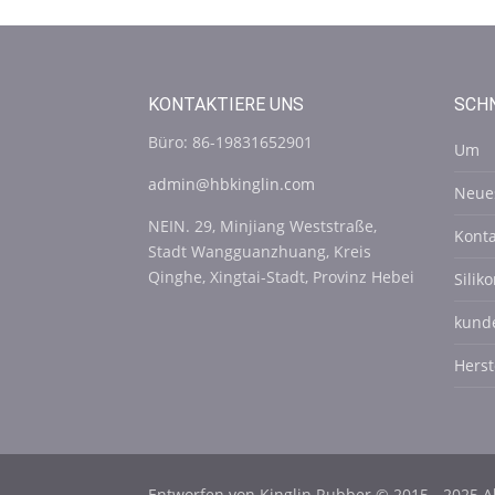
KONTAKTIERE UNS
SCHN
Büro: 86-19831652901
Um
admin@hbkinglin.com
Neue
NEIN. 29, Minjiang Weststraße,
Konta
Stadt Wangguanzhuang, Kreis
Qinghe, Xingtai-Stadt, Provinz Hebei
Sili
kunde
Herst
Entworfen von Kinglin Rubber © 2015 - 2025 A