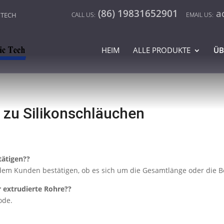
(86) 19831652901
a
 TECH
HEIM
ALLE PRODUKTE
ÜB
n zu Silikonschläuchen
tätigen??
 dem Kunden bestätigen, ob es sich um die Gesamtlänge oder die B
r extrudierte Rohre??
ode.