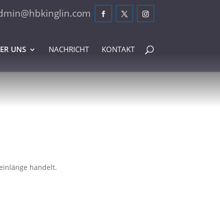
dmin@hbkinglin.com
ER UNS
NACHRICHT
KONTAKT
einlänge handelt.