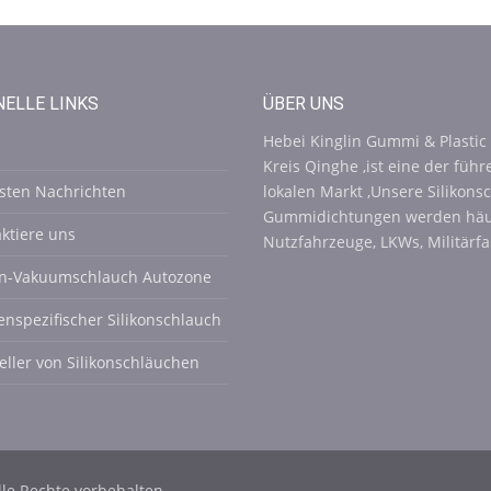
ELLE LINKS
ÜBER UNS
Hebei Kinglin Gummi & Plastic T
Kreis Qinghe ,ist eine der fü
sten Nachrichten
lokalen Markt ,Unsere Siliko
Gummidichtungen werden häuf
ktiere uns
Nutzfahrzeuge, LKWs, Militärf
kon-Vakuumschlauch Autozone
nspezifischer Silikonschlauch
eller von Silikonschläuchen
lle Rechte vorbehalten